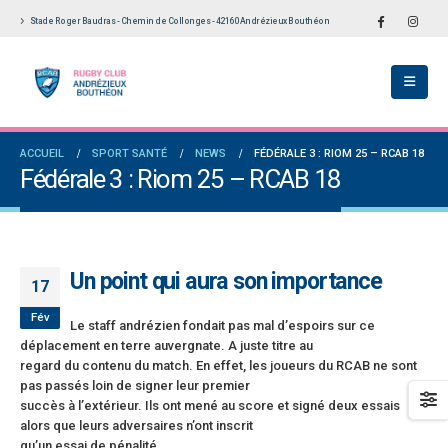
Stade Roger Baudras - Chemin de Collonges - 42160 Andrézieux Bouthéon
Le Touch du RCAB se distingue en finale de
Notre École De Rugby obtient la labellis
Ligue Aura: les +35 des « 5glés » vice-
étoiles!
champions!
18 juillet 2026
1 juin 2026
Les adversaires en Fédérale 2 et Fédéra
ACCUEIL
SPORT SANTÉ
NEWS
FÉDÉRALE 3 : RIOM 25 – RCAB 18
Bilan des seniors garçons par Philippe Buffevant
vieilles connaissances et un nouveau v
Fédérale 3 : Riom 25 – RCAB 18
dans Le Progrès
6 juillet 2026
6 mai 2026
Groupe senior: tout un programme de
Fédérale 2 et Fédérale B: finir sur une bonne note
préparation pour être prêt le 13 septem
en priorité
18 juin 2026
Un point qui aura son importance
25 avril 2026
17
Fév
Le staff andrézien fondait pas mal d’espoirs sur ce
déplacement en terre auvergnate. A juste titre au
regard du contenu du match. En effet, les joueurs du RCAB ne sont
pas passés loin de signer leur premier
succès à l’extérieur. Ils ont mené au score et signé deux essais
alors que leurs adversaires n’ont inscrit
qu’un essai de pénalité.