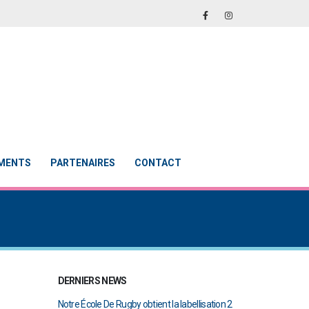
EMENTS
PARTENAIRES
CONTACT
DERNIERS NEWS
en finale de
Notre École De Rugby obtient la labellisation 2
Le Touch du RCAB 