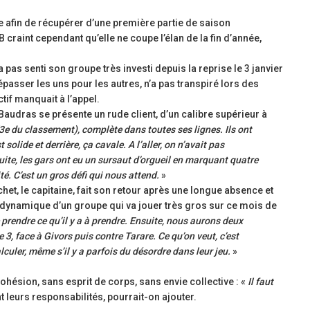
étoiles!
Ligue Aura: les +35 des « 5glés »
champions!
18 juillet 2026
ire afin de récupérer d’une première partie de saison
1 juin 2026
craint cependant qu’elle ne coupe l’élan de la fin d’année,
Les adversaires en Fédérale 2 et Fédérale B: de
vieilles connaissances et un nouveau venu
Bilan des seniors garçons par Ph
 pas senti son groupe très investi depuis la reprise le 3 janvier
Buffevant dans Le Progrès
6 juillet 2026
 dépasser les uns pour les autres, n’a pas transpiré lors des
6 mai 2026
tif manquait à l’appel.
audras se présente un rude client, d’un calibre supérieur à
Groupe senior: tout un programme de
préparation pour être prêt le 13 septembre!
Fédérale 2 et Fédérale B: finir 
3e du classement), complète dans toutes ses lignes. Ils ont
note en priorité
18 juin 2026
solide et derrière, ça cavale. A l’aller, on n’avait pas
25 avril 2026
uite, les gars ont eu un sursaut d’orgueil en marquant quatre
é. C’est un gros défi qui nous attend.
»
chet, le capitaine, fait son retour après une longue absence et
a dynamique d’un groupe qui va jouer très gros sur ce mois de
prendre ce qu’il y a à prendre. Ensuite, nous aurons deux
3, face à Givors puis contre Tarare. Ce qu’on veut, c’est
lculer, même s’il y a parfois du désordre dans leur jeu.
»
ohésion, sans esprit de corps, sans envie collective : «
Il faut
nt leurs responsabilités, pourrait-on ajouter.