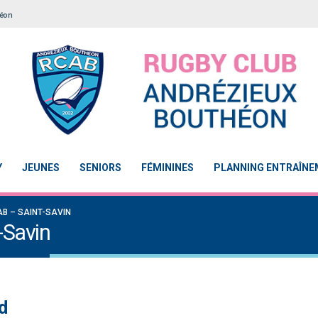
héon
Y
JEUNES
SENIORS
FÉMININES
PLANNING ENTRAÎN
AB – SAINT-SAVIN
-Savin
d
Notre École De Rugby obtient la labellisation 2
Le Touch du RCAB se distingue 