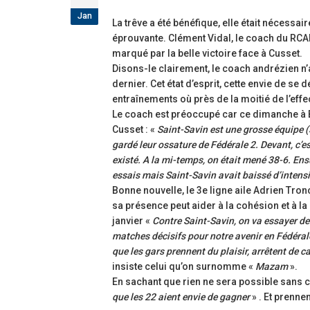
Jan
La trêve a été bénéfique, elle était nécessa
éprouvante. Clément Vidal, le coach du RCAB 
marqué par la belle victoire face à Cusset.
Disons-le clairement, le coach andrézien n’a
dernier. Cet état d’esprit, cette envie de se
entraînements où près de la moitié de l’effec
Le coach est préoccupé car ce dimanche à B
Cusset : «
Saint-Savin est une grosse équipe (
gardé leur ossature de Fédérale 2. Devant, c’est 
existé. A la mi-temps, on était mené 38-6. Ens
essais mais Saint-Savin avait baissé d’intensit
Bonne nouvelle, le 3e ligne aile Adrien Tron
sa présence peut aider à la cohésion et à l
janvier «
Contre Saint-Savin, on va essayer de 
matches décisifs pour notre avenir en Fédérale 
que les gars prennent du plaisir, arrêtent de ca
insiste celui qu’on surnomme «
Mazam
».
En sachant que rien ne sera possible sans c
que les 22 aient envie de gagner
» . Et prenne