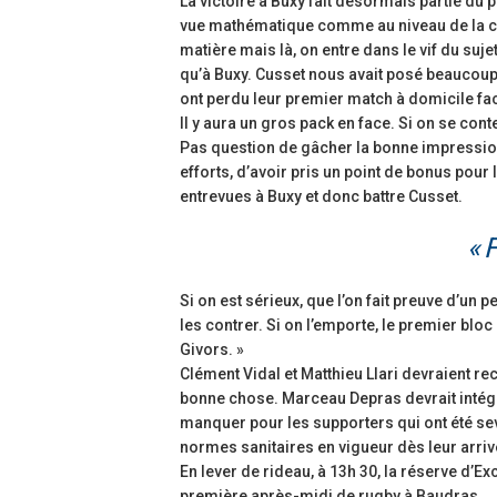
La victoire à Buxy fait désormais partie du 
vue mathématique comme au niveau de la con
matière mais là, on entre dans le vif du suje
qu’à Buxy. Cusset nous avait posé beaucoup 
ont perdu leur premier match à domicile fac
Il y aura un gros pack en face. Si on se cont
Pas question de gâcher la bonne impression l
efforts, d’avoir pris un point de bonus pour
entrevues à Buxy et donc battre Cusset.
« 
Si on est sérieux, que l’on fait preuve d’un
les contrer. Si on l’emporte, le premier blo
Givors. »
Clément Vidal et Matthieu Llari devraient re
bonne chose. Marceau Depras devrait intég
manquer pour les supporters qui ont été se
normes sanitaires en vigueur dès leur arriv
En lever de rideau, à 13h 30, la réserve d’E
première après-midi de rugby à Baudras.