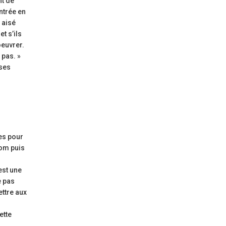
nt de
ntrée en
 aisé
t s’ils
oeuvrer.
 pas. »
 ses
mes pour
iom puis
est une
e pas
ttre aux
ette