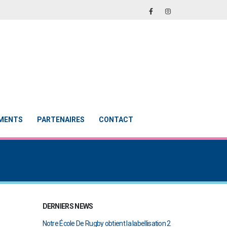
EMENTS
PARTENAIRES
CONTACT
DERNIERS NEWS
en finale de
Notre École De Rugby obtient la labellisation 2
Le Touch du RCAB 