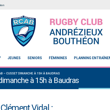
héon
Y
JEUNES
SENIORS
FÉMININES
PLANNING ENTRAÎN
CAB – CUSSET DIMANCHE À 15H À BAUDRAS
 dimanche à 15h à Baudras
Clément Vidal :
Notre École De Rugby obtient la labellisation 2
Le Touch du RCAB se distingue 