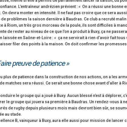
passé, même si elle a permis de parfaitement lancer la saison, du poi
fiance. L’entraîneur andrézien prévient : « On a réussi une bonne e
t. On devra monter en intensité. Il ne faut pas croire que ce sera aussi
de problèmes la saison dernière à Baudras. Ce club a recruté malin e
e à Riom, un très gros morceau de la poule, ils sont difficiles à man
ente de rester au niveau de ce que l’on a produit à Buxy, ça ne passera
aissée en Saône-et-Loire : « ça ne servirait à rien d’avoir fait tous
 laisser filer des points à la maison. On doit confirmer les promesses
Faire preuve de patience »
 peu plus de patience dans la construction de nos actions, on a les ar
c de matches sera réussi. Ce serait une bonne chose avant d’aller à R
conduire le groupe qui a joué à Buxy. Aucun blessé n’est à déplorer, c’
rer le groupe qui jouera sa première à Baudras. Un rendez-vous à n
vrés de rugby depuis plusieurs mois mais devront bien sûr, se soume
ée au stade.
xcellence B, vainqueur à Buxy, aura elle aussi pour mission de lancer c