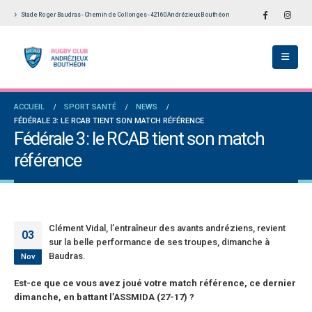
Stade Roger Baudras - Chemin de Collonges - 42160 Andrézieux Bouthéon
ch du RCAB se distingue en finale de
Notre École De Rugby obtient la labellisation
Aura: les +35 des « 5glés » vice-
étoiles!
ions!
18 juillet 2026
 2026
Les adversaires en Fédérale 2 et Fédérale B: 
ACCUEIL
SPORT SANTÉ
NEWS
des seniors garçons par Philippe Buffevant
vieilles connaissances et un nouveau venu
FÉDÉRALE 3: LE RCAB TIENT SON MATCH RÉFÉRENCE
Le Progrès
6 juillet 2026
Fédérale 3: le RCAB tient son match
 2026
référence
Groupe senior: tout un programme de
le 2 et Fédérale B: finir sur une bonne note
préparation pour être prêt le 13 septembre!
orité
18 juin 2026
il 2026
Clément Vidal, l’entraîneur des avants andréziens, revient
03
sur la belle performance de ses troupes, dimanche à
Baudras.
Nov
Est-ce que ce vous avez joué votre match référence, ce dernier
dimanche, en battant l’ASSMIDA (27-17) ?