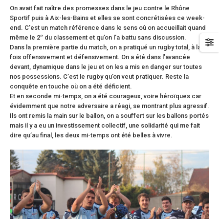
On avait fait naître des promesses dans le jeu contre le Rhône
Sportif puis à Aix-les-Bains et elles se sont concrétisées ce week-
end. C’est un match référence dans le sens où on accueillait quand
e
même le 2
du classement et qu’on l’a battu sans discussion.
Dans la première partie du match, on a pratiqué un rugby total, à la
fois offensivement et défensivement. On a été dans l’avancée
devant, dynamique dans le jeu et on les a mis en danger sur toutes
nos possessions. C’est le rugby qu’on veut pratiquer. Reste la
conquête en touche où on a été déficient.
Et en seconde mi-temps, on a été courageux, voire héroïques car
évidemment que notre adversaire a réagi, se montrant plus agressif.
Ils ont remis la main sur le ballon, on a souffert sur les ballons portés
mais il y a eu un investissement collectif, une solidarité qui me fait
dire qu’au final, les deux mi-temps ont été belles à vivre.