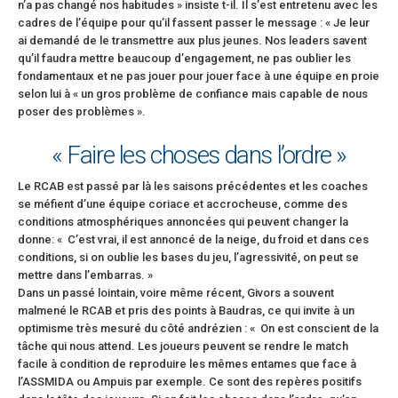
n’a pas changé nos habitudes » insiste t-il. Il s’est entretenu avec les
cadres de l’équipe pour qu’il fassent passer le message : « Je leur
ai demandé de le transmettre aux plus jeunes. Nos leaders savent
qu’il faudra mettre beaucoup d’engagement, ne pas oublier les
fondamentaux et ne pas jouer pour jouer face à une équipe en proie
selon lui à « un gros problème de confiance mais capable de nous
poser des problèmes ».
« Faire les choses dans l’ordre »
Le RCAB est passé par là les saisons précédentes et les coaches
se méfient d’une équipe coriace et accrocheuse, comme des
conditions atmosphériques annoncées qui peuvent changer la
donne: « C’est vrai, il est annoncé de la neige, du froid et dans ces
conditions, si on oublie les bases du jeu, l’agressivité, on peut se
mettre dans l’embarras. »
Dans un passé lointain, voire même récent, Givors a souvent
malmené le RCAB et pris des points à Baudras, ce qui invite à un
optimisme très mesuré du côté andrézien : « On est conscient de la
tâche qui nous attend. Les joueurs peuvent se rendre le match
facile à condition de reproduire les mêmes entames que face à
l’ASSMIDA ou Ampuis par exemple. Ce sont des repères positifs