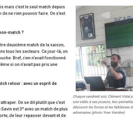
Ligue Aura: les +35 des « 5glés » vice-
étoiles!
is mais c’est le seul match depuis
champions!
18 juillet 2026
 de ne rien pouvoir faire. On s’est
1 juin 2026
édérale B: de
Les adversaires en Fé
eau venu
Bilan des seniors garçons par Philippe
vieilles connaissanc
 non-match ?
Buffevant dans Le Progrès
6 juillet 2026
6 mai 2026
 notre deuxième match de la saison,
 de
Groupe senior: tout
ns tous les secteurs. Ce jour-là, on
eptembre!
Fédérale 2 et Fédérale B: finir sur une bonne
préparation pour êtr
ouche. Bref, rien n’avait fonctionné.
note en priorité
18 juin 2026
 Même si on n’avait pas pris une
25 avril 2026
ch retour : avec un esprit de
Chaque vendredi soir, Clément Vidal 
une vidéo à ses joueurs, leur permetta
attraper. On se dit plutôt que c’est
découvrir les forces et les faiblesses d
e
-Savin est 3
avec un match de plus
adversaires (photo Yves Verrière)
orte, de leur repasser devant et de