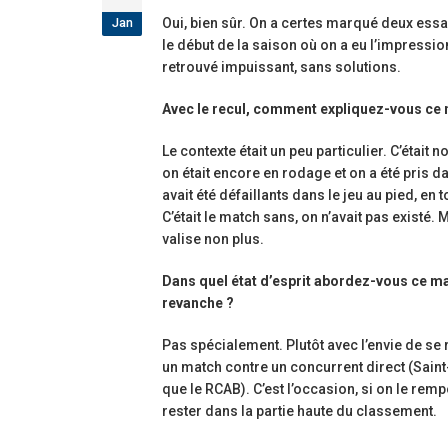
étoiles!
Jan
Oui, bien sûr. On a certes marqué deux essa
18 juillet 2026
le début de la saison où on a eu l’impression
retrouvé impuissant, sans solutions.
Les adversaires en Fédérale 2 et F
vieilles connaissances et un nouv
Avec le recul, comment expliquez-vous ce
6 juillet 2026
Le contexte était un peu particulier. C’était
Groupe senior: tout un programme
on était encore en rodage et on a été pris da
préparation pour être prêt le 13 s
avait été défaillants dans le jeu au pied, en t
18 juin 2026
C’était le match sans, on n’avait pas existé.
valise non plus.
Dans quel état d’esprit abordez-vous ce mat
revanche ?
Pas spécialement. Plutôt avec l’envie de se r
un match contre un concurrent direct (Saint
que le RCAB). C’est l’occasion, si on le remp
rester dans la partie haute du classement.