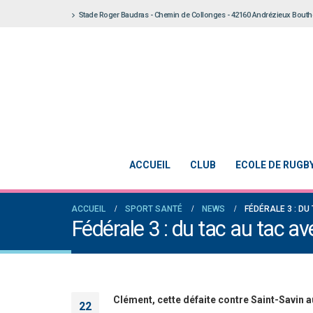
Stade Roger Baudras - Chemin de Collonges - 42160 Andrézieux Bout
ACCUEIL
CLUB
ECOLE DE RUGB
ACCUEIL
SPORT SANTÉ
NEWS
FÉDÉRALE 3 : D
Fédérale 3 : du tac au tac a
Clément, cette défaite contre Saint-Savin 
22
Notre École De Rugby obtient la labe