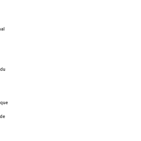
mal
n
 du
lque
 de