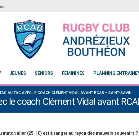
héon
Y
JEUNES
SENIORS
FÉMININES
PLANNING ENTRAÎN
U TAC AU TAC AVEC LE COACH CLÉMENT VIDAL AVANT RCAB – SAINT-SAVIN
vec le coach Clément Vidal avant RCA
au match aller
(25-10)
est à ranger au rayon des mauvais souvenirs ?
llisation 2
Le Touch du RCAB se distingue en finale de
Notre École De Rugby 