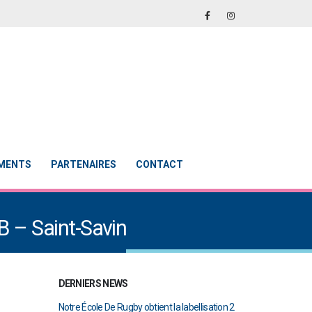
EMENTS
PARTENAIRES
CONTACT
B – Saint-Savin
DERNIERS NEWS
obtient la labellisation 2
Le Touch du RCAB se distingue en finale de
Notre É