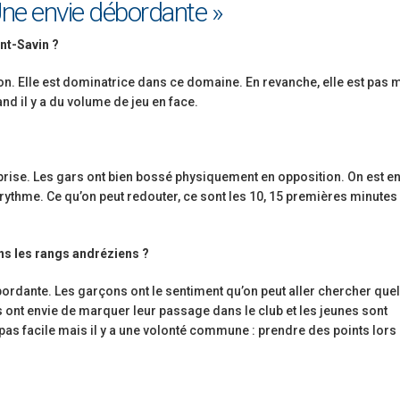
Une envie débordante »
nt-Savin ?
on. Elle est dominatrice dans ce domaine. En revanche, elle est pas 
nd il y a du volume de jeu en face.
prise. Les gars ont bien bossé physiquement en opposition. On est e
 rythme. Ce qu’on peut redouter, ce sont les 10, 15 premières minutes
ns les rangs andréziens ?
ébordante. Les garçons ont le sentiment qu’on peut aller chercher que
s ont envie de marquer leur passage dans le club et les jeunes sont
 pas facile mais il y a une volonté commune : prendre des points lors