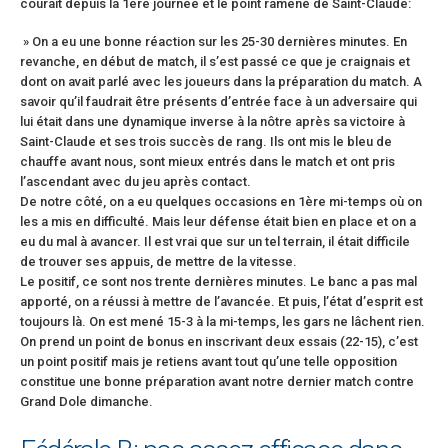
courait depuis la 1ere journée et le point ramené de Saint-Claude:
» On a eu une bonne réaction sur les 25-30 dernières minutes. En
revanche, en début de match, il s’est passé ce que je craignais et
dont on avait parlé avec les joueurs dans la préparation du match. A
savoir qu’il faudrait être présents d’entrée face à un adversaire qui
lui était dans une dynamique inverse à la nôtre après sa victoire à
Saint-Claude et ses trois succès de rang. Ils ont mis le bleu de
chauffe avant nous, sont mieux entrés dans le match et ont pris
l’ascendant avec du jeu après contact.
De notre côté, on a eu quelques occasions en 1ère mi-temps où on
les a mis en difficulté. Mais leur défense était bien en place et on a
eu du mal à avancer. Il est vrai que sur un tel terrain, il était difficile
de trouver ses appuis, de mettre de la vitesse.
Le positif, ce sont nos trente dernières minutes. Le banc a pas mal
apporté, on a réussi à mettre de l’avancée. Et puis, l’état d’esprit est
toujours là. On est mené 15-3 à la mi-temps, les gars ne lâchent rien.
On prend un point de bonus en inscrivant deux essais (22-15), c’est
un point positif mais je retiens avant tout qu’une telle opposition
constitue une bonne préparation avant notre dernier match contre
Grand Dole dimanche.