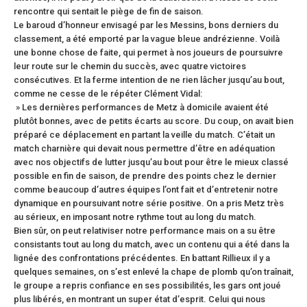
rencontre qui sentait le piège de fin de saison.
Le baroud d’honneur envisagé par les Messins, bons derniers du
classement, a été emporté par la vague bleue andrézienne. Voilà
une bonne chose de faite, qui permet à nos joueurs de poursuivre
leur route sur le chemin du succès, avec quatre victoires
consécutives. Et la ferme intention de ne rien lâcher jusqu’au bout,
comme ne cesse de le répéter Clément Vidal:
» Les dernières performances de Metz à domicile avaient été
plutôt bonnes, avec de petits écarts au score. Du coup, on avait bien
préparé ce déplacement en partant la veille du match. C’était un
match charnière qui devait nous permettre d’être en adéquation
avec nos objectifs de lutter jusqu’au bout pour être le mieux classé
possible en fin de saison, de prendre des points chez le dernier
comme beaucoup d’autres équipes l’ont fait et d’entretenir notre
dynamique en poursuivant notre série positive. On a pris Metz très
au sérieux, en imposant notre rythme tout au long du match.
Bien sûr, on peut relativiser notre performance mais on a su être
consistants tout au long du match, avec un contenu qui a été dans la
lignée des confrontations précédentes. En battant Rillieux il y a
quelques semaines, on s’est enlevé la chape de plomb qu’on traînait,
le groupe a repris confiance en ses possibilités, les gars ont joué
plus libérés, en montrant un super état d’esprit. Celui qui nous