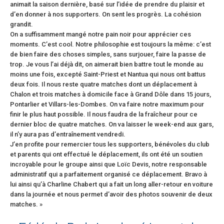
animait la saison dernière, basé sur l’idée de prendre du plaisir et
d’en donner à nos supporters. On sent les progrès. La cohésion
grandit.
On a suffisamment mangé notre pain noir pour apprécier ces
moments. C’est cool. Notre philosophie est toujours la même: c’est
de bien faire des choses simples, sans surjouer, faire la passe de
trop. Je vous l’ai déjà dit, on aimerait bien battre tout le monde au
moins une fois, excepté Saint-Priest et Nantua qui nous ont battus
deux fois. Il nous reste quatre matches dont un déplacement à
Chalon et trois matches à domicile face à Grand Dôle dans 15 jours,
Pontarlier et Villars-les-Dombes. On va faire notre maximum pour
finir le plus haut possible. Il nous faudra de la fraîcheur pour ce
dernier bloc de quatre matches. On va laisser le week-end aux gars,
il n’y aura pas d’entraînement vendredi.
J’en profite pour remercier tous les supporters, bénévoles du club
et parents qui ont effectué le déplacement, ils ont été un soutien
incroyable pour le groupe ainsi que Loïc Devis, notre responsable
administratif qui a parfaitement organisé ce déplacement. Bravo à
lui ainsi qu’à Charline Chabert qui a fait un long aller-retour en voiture
dans la journée et nous permet d’avoir des photos souvenir de deux
matches. »