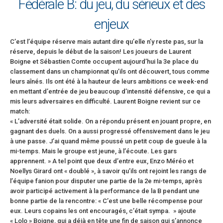
Fédérale B: du jeu, du sérieux et des
enjeux
C’est l’équipe réserve mais autant dire qu’elle n’y reste pas, sur la
réserve, depuis le début de la saison! Les joueurs de Laurent
Boigne et Sébastien Comte occupent aujourd’hui la 3e place du
classement dans un championnat qu’ils ont découvert, tous comme
leurs aînés. Ils ont été à la hauteur de leurs ambitions ce week-end
en mettant d’entrée de jeu beaucoup d’intensité défensive, ce qui a
mis leurs adversaires en difficulté. Laurent Boigne revient sur ce
match:
« L’adversité était solide. On a répondu présent en jouant propre, en
gagnant des duels. On a aussi progressé offensivement dans le jeu
à une passe. J’ai quand même poussé un petit coup de gueule à la
mi-temps. Mais le groupe est jeune, à l’écoute. Les gars
apprennent. » A tel point que deux d’entre eux, Enzo Méréo et
Noellys Girard ont « doublé », à savoir qu’ils ont rejoint les rangs de
l’équipe fanion pour disputer une partie de la 2e mi-temps, après
avoir participé activement à la performance de la B pendant une
bonne partie de la rencontre: « C’est une belle récompense pour
eux. Leurs copains les ont encouragés, c’était sympa. » ajoute
« Lolo » Boigne, qui a déjà en tête une fin de saison qui s’annonce