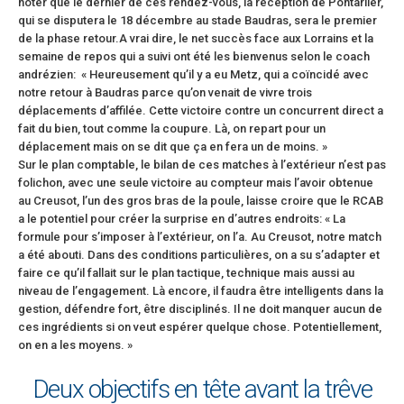
noter que le dernier de ces rendez-vous, la réception de Pontarlier,
qui se disputera le 18 décembre au stade Baudras, sera le premier
de la phase retour.A vrai dire, le net succès face aux Lorrains et la
semaine de repos qui a suivi ont été les bienvenus selon le coach
andrézien: « Heureusement qu’il y a eu Metz, qui a coïncidé avec
notre retour à Baudras parce qu’on venait de vivre trois
déplacements d’affilée. Cette victoire contre un concurrent direct a
fait du bien, tout comme la coupure. Là, on repart pour un
déplacement mais on se dit que ça en fera un de moins. »
Sur le plan comptable, le bilan de ces matches à l’extérieur n’est pas
folichon, avec une seule victoire au compteur mais l’avoir obtenue
au Creusot, l’un des gros bras de la poule, laisse croire que le RCAB
a le potentiel pour créer la surprise en d’autres endroits: « La
formule pour s’imposer à l’extérieur, on l’a. Au Creusot, notre match
a été abouti. Dans des conditions particulières, on a su s’adapter et
faire ce qu’il fallait sur le plan tactique, technique mais aussi au
niveau de l’engagement. Là encore, il faudra être intelligents dans la
gestion, défendre fort, être disciplinés. Il ne doit manquer aucun de
ces ingrédients si on veut espérer quelque chose. Potentiellement,
on en a les moyens. »
Deux objectifs en tête avant la trêve