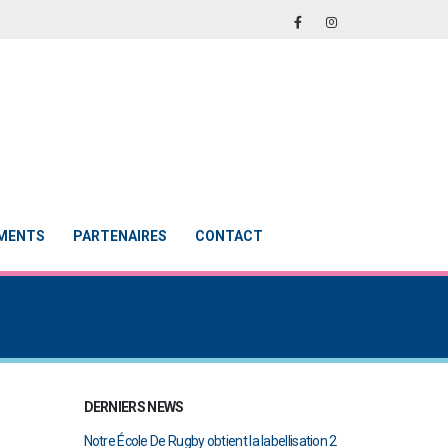
EMENTS
PARTENAIRES
CONTACT
DERNIERS NEWS
en finale de
Notre École De Rugby obtient la labellisation 2
Le Touch du RCAB 