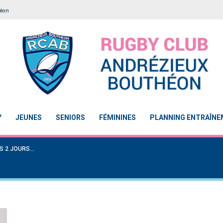
héon
Y
JEUNES
SENIORS
FÉMININES
PLANNING ENTRAÎN
S 2 JOURS…
Notre École De Rugby obtient la labellisation 2
Le Touch du RCAB se distingue 