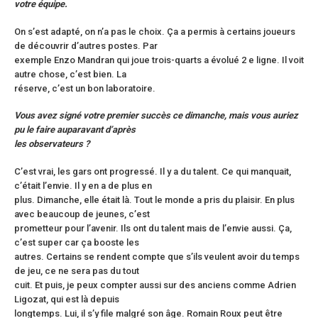
votre équipe.
On s’est adapté, on n’a pas le choix. Ça a permis à certains joueurs
de découvrir d’autres postes. Par
exemple Enzo Mandran qui joue trois-quarts a évolué 2 e ligne. Il voit
autre chose, c’est bien. La
réserve, c’est un bon laboratoire.
Vous avez signé votre premier succès ce dimanche, mais vous auriez
pu le faire auparavant d’après
les observateurs ?
C’est vrai, les gars ont progressé. Il y a du talent. Ce qui manquait,
c’était l’envie. Il y en a de plus en
plus. Dimanche, elle était là. Tout le monde a pris du plaisir. En plus
avec beaucoup de jeunes, c’est
prometteur pour l’avenir. Ils ont du talent mais de l’envie aussi. Ça,
c’est super car ça booste les
autres. Certains se rendent compte que s’ils veulent avoir du temps
de jeu, ce ne sera pas du tout
cuit. Et puis, je peux compter aussi sur des anciens comme Adrien
Ligozat, qui est là depuis
longtemps. Lui, il s’y file malgré son âge. Romain Roux peut être