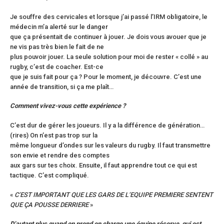
Je souffre des cervicales et lorsque j’ai passé l’IRM obligatoire, le
médecin m’a alerté sur le danger
que ça présentait de continuer à jouer. Je dois vous avouer que je
ne vis pas très bien le fait de ne
plus pouvoir jouer. La seule solution pour moi de rester « collé » au
rugby, c’est de coacher. Est-ce
que je suis fait pour ça ? Pour le moment, je découvre. C’est une
année de transition, si ça me plaît…
Comment vivez-vous cette expérience ?
C’est dur de gérer les joueurs. Il y a la différence de génération…
(rires) On n’est pas trop sur la
même longueur d’ondes sur les valeurs du rugby. Il faut transmettre
son envie et rendre des comptes
aux gars sur tes choix. Ensuite, il faut apprendre tout ce qui est
tactique. C’est compliqué.
«
C’EST IMPORTANT QUE LES GARS DE L’EQUIPE PREMIERE SENTENT
QUE ÇA POUSSE DERRIERE
»
D’autant plus quand on prend en charge une équipe réserve, qui est