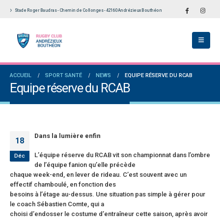
Stade Roger Baudras - Chemin de Collonges - 42160 Andrézieux Bouthéon
ch du RCAB se distingue en finale de
Notre École De Rugby obtient la labellisation
Aura: les +35 des « 5glés » vice-
étoiles!
ions!
18 juillet 2026
 2026
Les adversaires en Fédérale 2 et Fédérale B: 
ACCUEIL
SPORT SANTÉ
NEWS
EQUIPE RÉSERVE DU RCAB
des seniors garçons par Philippe Buffevant
vieilles connaissances et un nouveau venu
Equipe réserve du RCAB
Le Progrès
6 juillet 2026
 2026
Groupe senior: tout un programme de
le 2 et Fédérale B: finir sur une bonne note
préparation pour être prêt le 13 septembre!
orité
18 juin 2026
Dans la lumière enfin
il 2026
18
L’équipe réserve du RCAB vit son championnat dans l’ombre
Déc
de l’équipe fanion qu’elle précède
chaque week-end, en lever de rideau. C’est souvent avec un
effectif chamboulé, en fonction des
besoins à l’étage au-dessus. Une situation pas simple à gérer pour
le coach Sébastien Comte, qui a
choisi d’endosser le costume d’entraîneur cette saison, après avoir