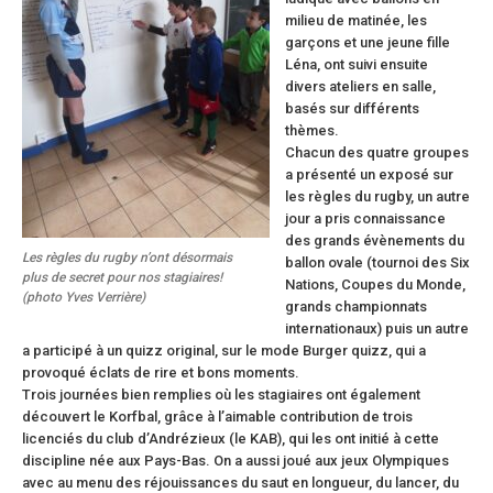
milieu de matinée, les
garçons et une jeune fille
Léna, ont suivi ensuite
divers ateliers en salle,
basés sur différents
thèmes.
Chacun des quatre groupes
a présenté un exposé sur
les règles du rugby, un autre
jour a pris connaissance
des grands évènements du
Les règles du rugby n’ont désormais
ballon ovale (tournoi des Six
plus de secret pour nos stagiaires!
Nations, Coupes du Monde,
(photo Yves Verrière)
grands championnats
internationaux) puis un autre
a participé à un quizz original, sur le mode Burger quizz, qui a
provoqué éclats de rire et bons moments.
Trois journées bien remplies où les stagiaires ont également
découvert le Korfbal, grâce à l’aimable contribution de trois
licenciés du club d’Andrézieux (le KAB), qui les ont initié à cette
discipline née aux Pays-Bas. On a aussi joué aux jeux Olympiques
avec au menu des réjouissances du saut en longueur, du lancer, du