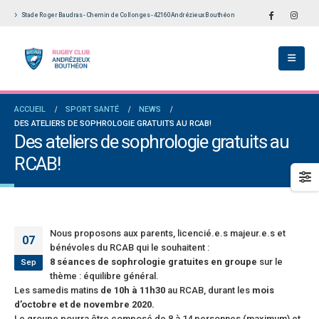
Stade Roger Baudras - Chemin de Collonges - 42160 Andrézieux Bouthéon
École De Rugby obtient la labellisation 2
Le Touch du RCAB se distingue en finale de
s!
Ligue Aura: les +35 des « 5glés » vice-
champions!
llet 2026
1 juin 2026
versaires en Fédérale 2 et Fédérale B: de
ACCUEIL
SPORT SANTÉ
NEWS
es connaissances et un nouveau venu
Bilan des seniors garçons par Philippe Buffe
DES ATELIERS DE SOPHROLOGIE GRATUITS AU RCAB!
dans Le Progrès
et 2026
Des ateliers de sophrologie gratuits au
6 mai 2026
RCAB!
e senior: tout un programme de
ation pour être prêt le 13 septembre!
Fédérale 2 et Fédérale B: finir sur une bonne 
en priorité
n 2026
25 avril 2026
Nous proposons aux parents, licencié.e.s majeur.e.s et
07
bénévoles du RCAB qui le souhaitent :
8 séances de sophrologie gratuites en groupe
sur le
Sep
thème : équilibre général.
Les samedis matins
de 10h à 11h30
au RCAB, durant les
mois
d’octobre et de novembre 2020.
Le groupe pourra être composé de 8 à
14 personnes (maximum)
et