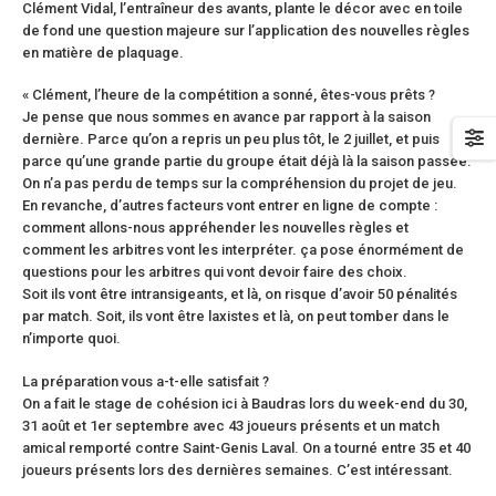
Clément Vidal, l’entraîneur des avants, plante le décor avec en toile
de fond une question majeure sur l’application des nouvelles règles
en matière de plaquage.
« Clément, l’heure de la compétition a sonné, êtes-vous prêts ?
Je pense que nous sommes en avance par rapport à la saison
dernière. Parce qu’on a repris un peu plus tôt, le 2 juillet, et puis
parce qu’une grande partie du groupe était déjà là la saison passée.
On n’a pas perdu de temps sur la compréhension du projet de jeu.
En revanche, d’autres facteurs vont entrer en ligne de compte :
comment allons-nous appréhender les nouvelles règles et
comment les arbitres vont les interpréter. ça pose énormément de
questions pour les arbitres qui vont devoir faire des choix.
Soit ils vont être intransigeants, et là, on risque d’avoir 50 pénalités
par match. Soit, ils vont être laxistes et là, on peut tomber dans le
n’importe quoi.
La préparation vous a-t-elle satisfait ?
On a fait le stage de cohésion ici à Baudras lors du week-end du 30,
31 août et 1er septembre avec 43 joueurs présents et un match
amical remporté contre Saint-Genis Laval. On a tourné entre 35 et 40
joueurs présents lors des dernières semaines. C’est intéressant.