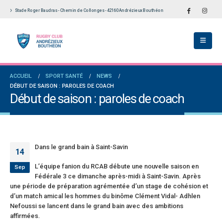
Stade Roger Baudras - Chemin de Collonges - 42160 Andrézieux Bouthéon
Touch du RCAB se distingue en finale de
Notre École De Rugby obtient la labellisati
e Aura: les +35 des « 5glés » vice-
étoiles!
mpions!
18 juillet 2026
in 2026
Les adversaires en Fédérale 2 et Fédérale 
ACCUEIL
SPORT SANTÉ
NEWS
an des seniors garçons par Philippe Buffevant
vieilles connaissances et un nouveau venu
DÉBUT DE SAISON : PAROLES DE COACH
s Le Progrès
6 juillet 2026
Début de saison : paroles de coach
ai 2026
Groupe senior: tout un programme de
rale 2 et Fédérale B: finir sur une bonne note
préparation pour être prêt le 13 septembre
riorité
18 juin 2026
vril 2026
Dans le grand bain à Saint-Savin
14
L’équipe fanion du RCAB débute une nouvelle saison en
Sep
Fédérale 3 ce dimanche après-midi à Saint-Savin. Après
une période de préparation agrémentée d’un stage de cohésion et
d’un match amical les hommes du binôme Clément Vidal- Adhlen
Nefoussi se lancent dans le grand bain avec des ambitions
affirmées.