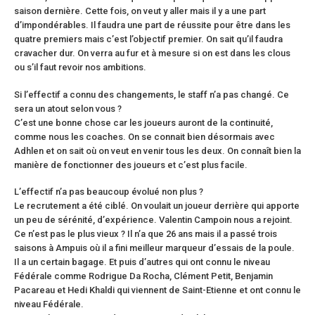
saison dernière. Cette fois, on veut y aller mais il y a une part
d’impondérables. Il faudra une part de réussite pour être dans les
quatre premiers mais c’est l’objectif premier. On sait qu’il faudra
cravacher dur. On verra au fur et à mesure si on est dans les clous
ou s’il faut revoir nos ambitions.
Si l’effectif a connu des changements, le staff n’a pas changé. Ce
sera un atout selon vous ?
C’est une bonne chose car les joueurs auront de la continuité,
comme nous les coaches. On se connait bien désormais avec
Adhlen et on sait où on veut en venir tous les deux. On connaît bien la
manière de fonctionner des joueurs et c’est plus facile.
L’effectif n’a pas beaucoup évolué non plus ?
Le recrutement a été ciblé. On voulait un joueur derrière qui apporte
un peu de sérénité, d’expérience. Valentin Campoin nous a rejoint.
Ce n’est pas le plus vieux ? Il n’a que 26 ans mais il a passé trois
saisons à Ampuis où il a fini meilleur marqueur d’essais de la poule.
Il a un certain bagage. Et puis d’autres qui ont connu le niveau
Fédérale comme Rodrigue Da Rocha, Clément Petit, Benjamin
Pacareau et Hedi Khaldi qui viennent de Saint-Etienne et ont connu le
niveau Fédérale.