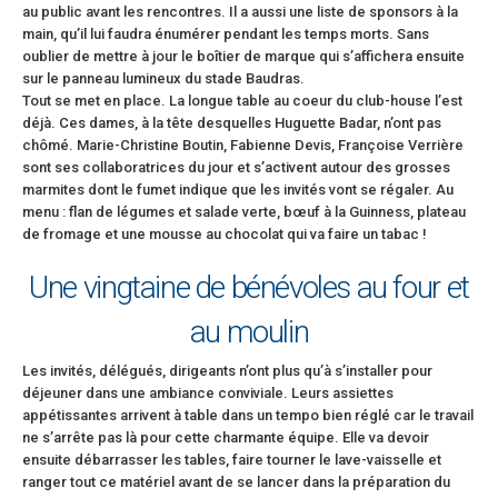
au public avant les rencontres. Il a aussi une liste de sponsors à la
main, qu’il lui faudra énumérer pendant les temps morts. Sans
oublier de mettre à jour le boîtier de marque qui s’affichera ensuite
sur le panneau lumineux du stade Baudras.
Tout se met en place. La longue table au coeur du club-house l’est
déjà. Ces dames, à la tête desquelles Huguette Badar, n’ont pas
chômé. Marie-Christine Boutin, Fabienne Devis, Françoise Verrière
sont ses collaboratrices du jour et s’activent autour des grosses
marmites dont le fumet indique que les invités vont se régaler. Au
menu : flan de légumes et salade verte, bœuf à la Guinness, plateau
de fromage et une mousse au chocolat qui va faire un tabac !
Une vingtaine de bénévoles au four et
au moulin
Les invités, délégués, dirigeants n’ont plus qu’à s’installer pour
déjeuner dans une ambiance conviviale. Leurs assiettes
appétissantes arrivent à table dans un tempo bien réglé car le travail
ne s’arrête pas là pour cette charmante équipe. Elle va devoir
ensuite débarrasser les tables, faire tourner le lave-vaisselle et
ranger tout ce matériel avant de se lancer dans la préparation du