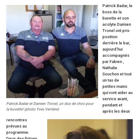
Patrick Badar, le
boss de la
buvette et son
acolyte Damien
Tronel ont pris
position
derrière le bar,
aujourd’hui
accompagnés
par Fabien ,
Nathalie
Souchon et tout
un tas de
petites mains
qui vont aider au
service avant,
Patrick Badar et Damien Tronel, un duo de choc pour
pendant et
la buvette! (photo Yves Verrière)
après les deux
rencontres
prévues au
programme.
Deux des fistons