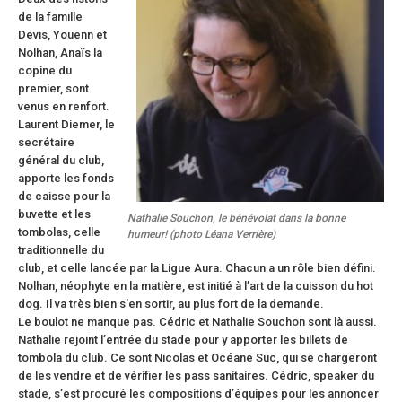
de la famille
Devis, Youenn et
Nolhan, Anaïs la
copine du
premier, sont
venus en renfort.
Laurent Diemer, le
secrétaire
général du club,
apporte les fonds
de caisse pour la
buvette et les
Nathalie Souchon, le bénévolat dans la bonne
tombolas, celle
humeur! (photo Léana Verrière)
traditionnelle du
club, et celle lancée par la Ligue Aura. Chacun a un rôle bien défini.
Nolhan, néophyte en la matière, est initié à l’art de la cuisson du hot
dog. Il va très bien s’en sortir, au plus fort de la demande.
Le boulot ne manque pas. Cédric et Nathalie Souchon sont là aussi.
Nathalie rejoint l’entrée du stade pour y apporter les billets de
tombola du club. Ce sont Nicolas et Océane Suc, qui se chargeront
de les vendre et de vérifier les pass sanitaires. Cédric, speaker du
stade, s’est procuré les compositions d’équipes pour les annoncer