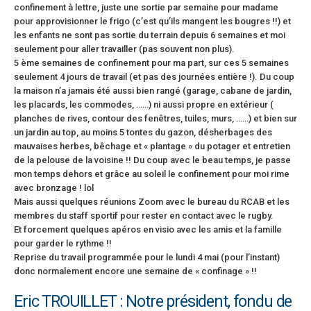
confinement à lettre, juste une sortie par semaine pour madame
pour approvisionner le frigo (c’est qu’ils mangent les bougres !!) et
les enfants ne sont pas sortie du terrain depuis 6 semaines et moi
seulement pour aller travailler (pas souvent non plus).
5 ème semaines de confinement pour ma part, sur ces 5 semaines
seulement 4 jours de travail (et pas des journées entière !). Du coup
la maison n’a jamais été aussi bien rangé (garage, cabane de jardin,
les placards, les commodes, ……) ni aussi propre en extérieur (
planches de rives, contour des fenêtres, tuiles, murs, ……) et bien sur
un jardin au top, au moins 5 tontes du gazon, désherbages des
mauvaises herbes, bêchage et « plantage » du potager et entretien
de la pelouse de la voisine !! Du coup avec le beau temps, je passe
mon temps dehors et grâce au soleil le confinement pour moi rime
avec bronzage ! lol
Mais aussi quelques réunions Zoom avec le bureau du RCAB et les
membres du staff sportif pour rester en contact avec le rugby.
Et forcement quelques apéros en visio avec les amis et la famille
pour garder le rythme !!
Reprise du travail programmée pour le lundi 4 mai (pour l’instant)
donc normalement encore une semaine de « confinage » !!
Eric TROUILLET : Notre président, fondu de