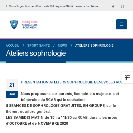
Stade Roger Baudras - Chemin de Collonges - 42160 Andrézieux Bouthéon
École De Rugby obtient la labellisation 2
Le Touch du RCAB se distingue en finale de
s!
Ligue Aura: les +35 des « 5glés » vice-
champions!
llet 2026
1 juin 2026
versaires en Fédérale 2 et Fédérale B: de
ACCUEIL
SPORT SANTÉ
NEWS
ATELIERS SOPHROLOGIE
es connaissances et un nouveau venu
Bilan des seniors garçons par Philippe Buffe
Ateliers sophrologie
dans Le Progrès
et 2026
6 mai 2026
e senior: tout un programme de
ation pour être prêt le 13 septembre!
Fédérale 2 et Fédérale B: finir sur une bonne 
en priorité
n 2026
PRESENTATION ATELIERS SOPHROLOGIE BENEVOLES RCAB
25 avril 2026
21
Nous proposons aux parents, licencié.e.s majeur.e.s et
Juil
bénévoles du RCAB qui le souhaitent :
8 SÉANCES DE SOPHROLOGIE GRATUITES, EN GROUPE
, sur le
thème : équilibre général.
LES
SAMEDIS MATIN de 10h à 11h30
au RCAB, durant les
mois
d’OCTOBRE et de NOVEMBRE 2020