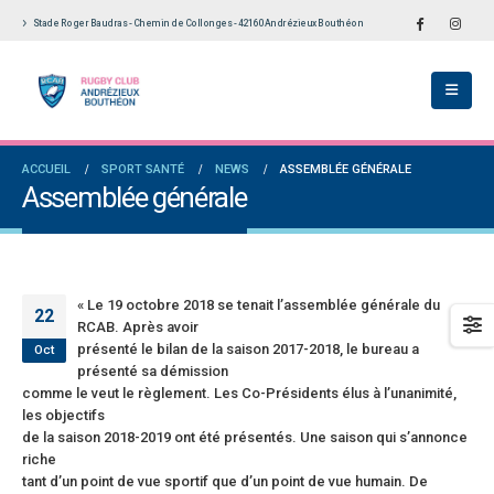
Stade Roger Baudras - Chemin de Collonges - 42160 Andrézieux Bouthéon
École De Rugby obtient la labellisation 2
Le Touch du RCAB se distingue en finale de
s!
Ligue Aura: les +35 des « 5glés » vice-
champions!
llet 2026
1 juin 2026
versaires en Fédérale 2 et Fédérale B: de
ACCUEIL
SPORT SANTÉ
NEWS
ASSEMBLÉE GÉNÉRALE
es connaissances et un nouveau venu
Bilan des seniors garçons par Philippe Buffe
Assemblée générale
dans Le Progrès
et 2026
6 mai 2026
e senior: tout un programme de
ation pour être prêt le 13 septembre!
Fédérale 2 et Fédérale B: finir sur une bonne 
en priorité
n 2026
« Le 19 octobre 2018 se tenait l’assemblée générale du
25 avril 2026
22
RCAB. Après avoir
présenté le bilan de la saison 2017-2018, le bureau a
Oct
présenté sa démission
comme le veut le règlement. Les Co-Présidents élus à l’unanimité,
les objectifs
de la saison 2018-2019 ont été présentés. Une saison qui s’annonce
riche
tant d’un point de vue sportif que d’un point de vue humain. De