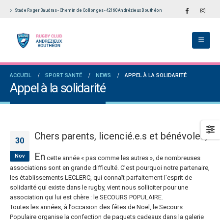
Stade Roger Baudras - Chemin de Collonges - 42160 Andrézieux Bouthéon
École De Rugby obtient la labellisation 2
Le Touch du RCAB se distingue en finale de
s!
Ligue Aura: les +35 des « 5glés » vice-
champions!
llet 2026
1 juin 2026
versaires en Fédérale 2 et Fédérale B: de
ACCUEIL
SPORT SANTÉ
NEWS
APPEL À LA SOLIDARITÉ
es connaissances et un nouveau venu
Bilan des seniors garçons par Philippe Buffe
Appel à la solidarité
dans Le Progrès
et 2026
6 mai 2026
e senior: tout un programme de
ation pour être prêt le 13 septembre!
Fédérale 2 et Fédérale B: finir sur une bonne 
en priorité
n 2026
Chers parents, licencié.e.s et bénévoles,
25 avril 2026
30
En
Nov
cette année « pas comme les autres », de nombreuses
associations sont en grande difficulté. C’est pourquoi notre partenaire,
les établissements LECLERC, qui connaît parfaitement l’esprit de
solidarité qui existe dans le rugby, vient nous solliciter pour une
association qui lui est chère : le SECOURS POPULAIRE.
Toutes les années, à l’occasion des fêtes de Noël, le Secours
Populaire organise la confection de paquets cadeaux dans la galerie