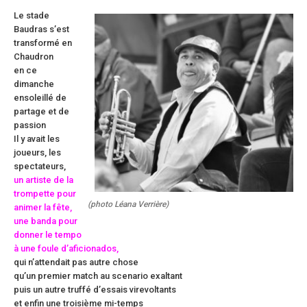
Le stade
Baudras s’est
transformé en
Chaudron
en ce
dimanche
ensoleillé de
partage et de
passion
Il y avait les
joueurs, les
spectateurs,
un artiste de la
trompette pour
(photo Léana Verrière)
animer la fête,
une banda pour
donner le tempo
à une foule d’aficionados,
qui n’attendait pas autre chose
qu’un premier match au scenario exaltant
puis un autre truffé d’essais virevoltants
et enfin une troisième mi-temps