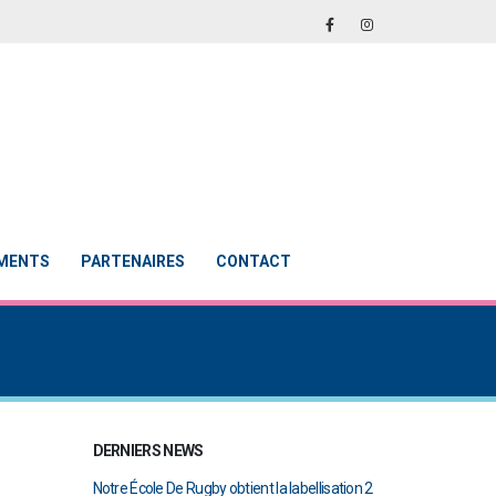
EMENTS
PARTENAIRES
CONTACT
DERNIERS NEWS
en finale de
Notre École De Rugby obtient la labellisation 2
Le Touch du RCAB 