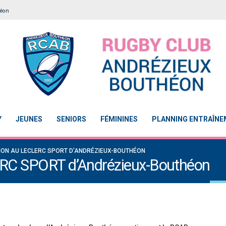
héon
Y
JEUNES
SENIORS
FÉMININES
PLANNING ENTRAÎN
ION AU LECLERC SPORT D’ANDRÉZIEUX-BOUTHÉON
ERC SPORT d’Andrézieux-Bouthéon
Notre École De Rugby obtient la labellisation 2
Le Touch du RCAB se distingue 