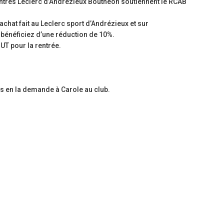
ntres Leclerc d’Andrézieux Bouthéon soutiennent le RCAB
étoiles!
Ligue Aura: les +35 des « 5glés »
champions!
18 juillet 2026
chat fait au Leclerc sport d’Andrézieux et sur
1 juin 2026
 bénéficiez d’une réduction de 10%.
Les adversaires en Fédérale 2 et Fédérale B: de
UT pour la rentrée.
vieilles connaissances et un nouveau venu
Bilan des seniors garçons par Ph
Buffevant dans Le Progrès
6 juillet 2026
6 mai 2026
Groupe senior: tout un programme de
tes en la demande à Carole au club.
préparation pour être prêt le 13 septembre!
Fédérale 2 et Fédérale B: finir 
note en priorité
18 juin 2026
25 avril 2026